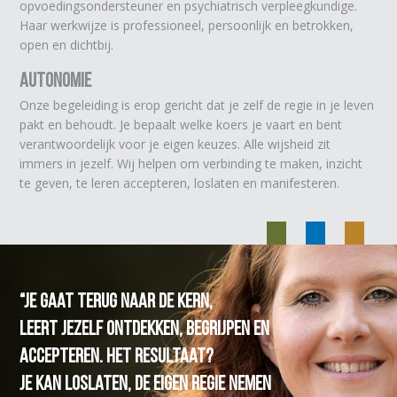
opvoedingsondersteuner en psychiatrisch verpleegkundige.
Haar werkwijze is professioneel, persoonlijk en betrokken,
open en dichtbij.
Autonomie
Onze begeleiding is erop gericht dat je zelf de regie in je leven
pakt en behoudt. Je bepaalt welke koers je vaart en bent
verantwoordelijk voor je eigen keuzes. Alle wijsheid zit
immers in jezelf. Wij helpen om verbinding te maken, inzicht
te geven, te leren accepteren, loslaten en manifesteren.
“Je gaat terug naar de kern,
leert jezelf ontdekken, begrijpen en
accepteren. Het resultaat?
Je kan loslaten, de eigen regie nemen