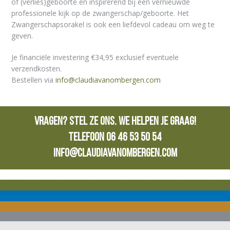
of (verlies)geboorte en inspirerend bij een vernieuwde
professionele kijk op de zwangerschap/geboorte. Het
Zwangerschapsorakel is ook een liefdevol cadeau om weg te
geven.
Je financiële investering €34,95 exclusief eventuele
verzendkosten.
Bestellen via
info@claudiavanombergen.com
Vragen? Stel ze ons. We helpen je graag!
Telefoon 06 46 53 50 54
info@claudiavanombergen.com