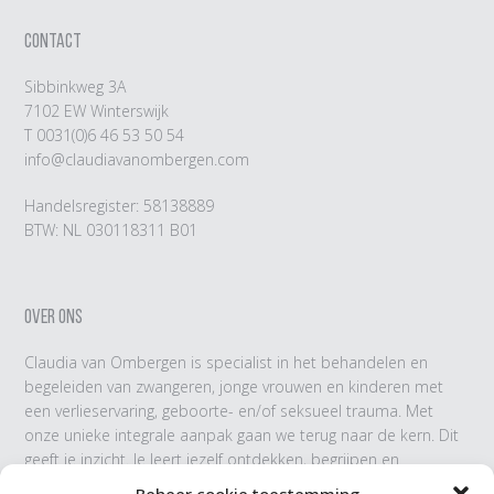
CONTACT
Sibbinkweg 3A
7102 EW Winterswijk
T
0031(0)6 46 53 50 54
info@claudiavanombergen.com
Handelsregister: 58138889
BTW: NL 030118311 B01
OVER ONS
Claudia van Ombergen is specialist in het behandelen en
begeleiden van zwangeren, jonge vrouwen en kinderen met
een verlieservaring, geboorte- en/of seksueel trauma. Met
onze unieke integrale aanpak gaan we terug naar de kern. Dit
geeft je inzicht. Je leert jezelf ontdekken, begrijpen en
accepteren.