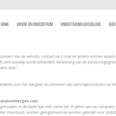
HOME
VROUW-EN KINDCENTRUM
KINDERTRAUMASEKSUOLOGIE
GEER
zoekers van de website, contact via E-mail en andere vormen waarin
haft vertrouwelijk wordt behandeld. Verwerking van de persoonsgegev
ns stelt.”
erwerkt voor het aangaan en uitvoeren van aanvragen/reacties op 
diavanombergen.com
houden. In dit kader kan met name het IP-adres van uw computer, d
er meestuurt, worden geregistreerd en worden gebruikt voor statisti