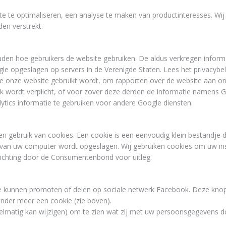
te te optimaliseren, een analyse te maken van productinteresses. Wi
en verstrekt.
uden hoe gebruikers de website gebruiken. De aldus verkregen inform
le opgeslagen op servers in de Verenigde Staten. Lees het privacybe
e onze website gebruikt wordt, om rapporten over de website aan on
jk wordt verplicht, of voor zover deze derden de informatie namens 
ytics informatie te gebruiken voor andere Google diensten.
en gebruik van cookies. Een cookie is een eenvoudig klein bestandje 
van uw computer wordt opgeslagen. Wij gebruiken cookies om uw ins
elichting door de Consumentenbond voor uitleg.
e kunnen promoten of delen op sociale netwerk Facebook. Deze knop
nder meer een cookie (zie boven).
gelmatig kan wijzigen) om te zien wat zij met uw persoonsgegevens d