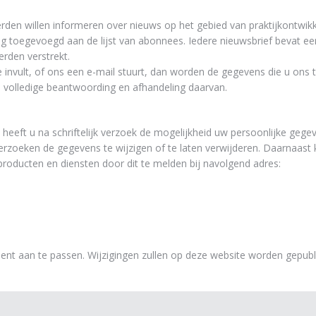
rden willen informeren over nieuws op het gebied van praktijkontwik
g toegevoegd aan de lijst van abonnees. Iedere nieuwsbrief bevat ee
rden verstrekt.
 invult, of ons een e-mail stuurt, dan worden de gegevens die u ons 
e volledige beantwoording en afhandeling daarvan.
heeft u na schriftelijk verzoek de mogelijkheid uw persoonlijke gegeve
verzoeken de gegevens te wijzigen of te laten verwijderen. Daarnaast ku
roducten en diensten door dit te melden bij navolgend adres:
ent aan te passen. Wijzigingen zullen op deze website worden gepubl