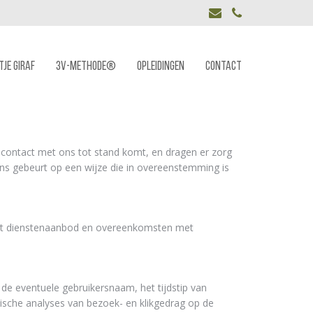
E-
Phone
mail
TJE GIRAF
3V-METHODE®
OPLEIDINGEN
CONTACT
 contact met ons tot stand komt, en dragen er zorg
ens gebeurt op een wijze die in overeenstemming is
het dienstenaanbod en overeenkomsten met
e eventuele gebruikersnaam, het tijdstip van
sche analyses van bezoek-­ en klikgedrag op de