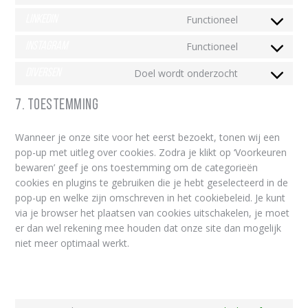
service
recaptcha
to
google-
LinkedIn
Functioneel
Consent
service
maps
to
facebook
Instagram
Functioneel
Consent
service
to
linkedin
Diversen
Doel wordt onderzocht
Consent
service
to
instagram
7. Toestemming
service
diversen
Wanneer je onze site voor het eerst bezoekt, tonen wij een
pop-up met uitleg over cookies. Zodra je klikt op ‘Voorkeuren
bewaren’ geef je ons toestemming om de categorieën
cookies en plugins te gebruiken die je hebt geselecteerd in de
pop-up en welke zijn omschreven in het cookiebeleid. Je kunt
via je browser het plaatsen van cookies uitschakelen, je moet
er dan wel rekening mee houden dat onze site dan mogelijk
niet meer optimaal werkt.
7.1 Beheer je cookie toestemming