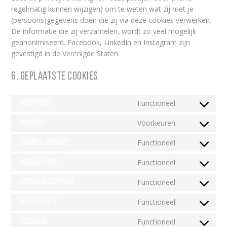
regelmatig kunnen wijzigen) om te weten wat zij met je
(persoons)gegevens doen die zij via deze cookies verwerken.
De informatie die zij verzamelen, wordt zo veel mogelijk
geanonimiseerd. Facebook, LinkedIn en Instagram zijn
gevestigd in de Verenigde Staten.
6. Geplaatste cookies
WordPress
Functioneel
Consent
to
WPForms
Voorkeuren
Consent
service
to
wordpress
iThemes Security
Functioneel
Consent
service
to
wpforms
Google Fonts
Functioneel
Consent
service
to
ithemes-
Google reCAPTCHA
Functioneel
Consent
service
security
to
google-
Google Maps
Functioneel
Consent
service
fonts
to
google-
Facebook
Functioneel
Consent