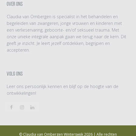
OVER ONS
Claudia van Ombergen is specialist in het behandelen en
begeleiden van zwangeren, jonge vrouwen en kinderen met
een verlieservaring, geboorte- en/of seksueel trauma. Met
onze unieke integrale aanpak gaan we terug naar de kern. Dit
geeft je inzicht. Je leert jezelf ontdekken, begrijpen en
accepteren.
VOLG ONS
Leer ons persoonlijk kennen en blijf op de hoogte van de
ontwikkelingen!
Facebook
Instagram
LinkedIn
©
Claudia van Ombergen Winterswijk
2026 | Alle rechten