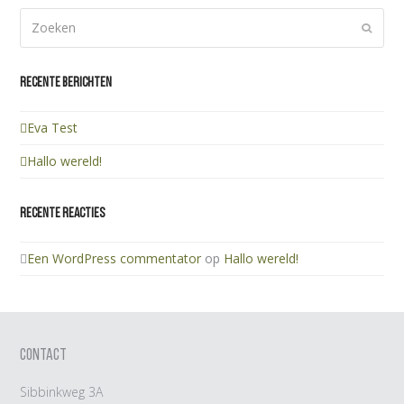
Zoeken
Verze
Recente berichten
Eva Test
Hallo wereld!
Recente reacties
Een WordPress commentator
op
Hallo wereld!
CONTACT
Sibbinkweg 3A