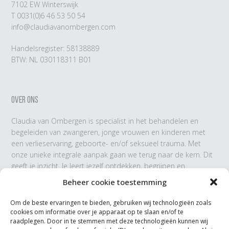
7102 EW Winterswijk
T
0031(0)6 46 53 50 54
info@claudiavanombergen.com
Handelsregister: 58138889
BTW: NL 030118311 B01
OVER ONS
Claudia van Ombergen is specialist in het behandelen en
begeleiden van zwangeren, jonge vrouwen en kinderen met
een verlieservaring, geboorte- en/of seksueel trauma. Met
onze unieke integrale aanpak gaan we terug naar de kern. Dit
geeft je inzicht. Je leert jezelf ontdekken, begrijpen en
accepteren.
Beheer cookie toestemming
Om de beste ervaringen te bieden, gebruiken wij technologieën zoals
cookies om informatie over je apparaat op te slaan en/of te
VOLG ONS
raadplegen. Door in te stemmen met deze technologieën kunnen wij