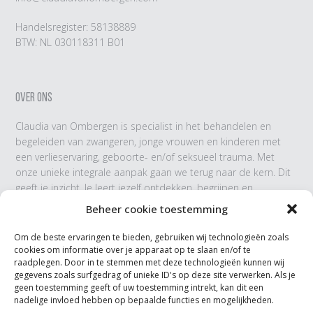
Handelsregister: 58138889
BTW: NL 030118311 B01
OVER ONS
Claudia van Ombergen is specialist in het behandelen en
begeleiden van zwangeren, jonge vrouwen en kinderen met
een verlieservaring, geboorte- en/of seksueel trauma. Met
onze unieke integrale aanpak gaan we terug naar de kern. Dit
geeft je inzicht. Je leert jezelf ontdekken, begrijpen en
accepteren.
Beheer cookie toestemming
Om de beste ervaringen te bieden, gebruiken wij technologieën zoals
cookies om informatie over je apparaat op te slaan en/of te
VOLG ONS
raadplegen. Door in te stemmen met deze technologieën kunnen wij
gegevens zoals surfgedrag of unieke ID's op deze site verwerken. Als je
Leer ons persoonlijk kennen en blijf op de hoogte van de
geen toestemming geeft of uw toestemming intrekt, kan dit een
nadelige invloed hebben op bepaalde functies en mogelijkheden.
ontwikkelingen!