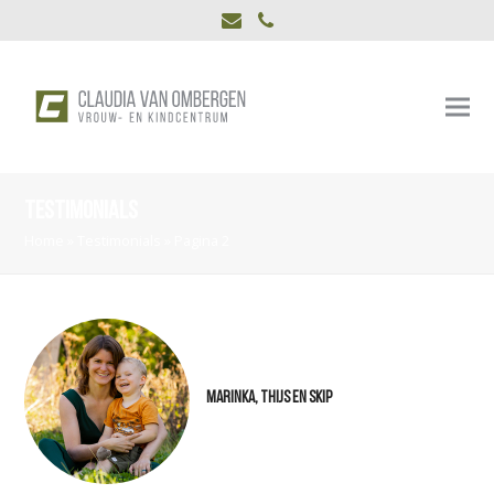
E-
Phone
mail
Testimonials
Home
»
Testimonials
»
Pagina 2
Marinka, Thijs en Skip