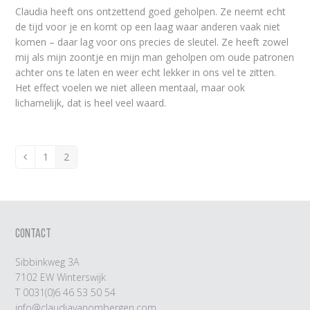
Claudia heeft ons ontzettend goed geholpen. Ze neemt echt
de tijd voor je en komt op een laag waar anderen vaak niet
komen – daar lag voor ons precies de sleutel. Ze heeft zowel
mij als mijn zoontje en mijn man geholpen om oude patronen
achter ons te laten en weer echt lekker in ons vel te zitten.
Het effect voelen we niet alleen mentaal, maar ook
lichamelijk, dat is heel veel waard.
1
2
Vorige
Page
Page
CONTACT
Sibbinkweg 3A
7102 EW Winterswijk
T
0031(0)6 46 53 50 54
info@claudiavanombergen.com